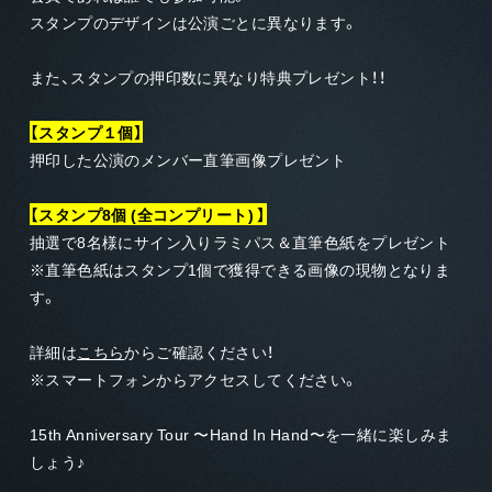
スタンプのデザインは公演ごとに異なります。
また、スタンプの押印数に異なり特典プレゼント！！
【スタンプ１個】
押印した公演のメンバー直筆画像プレゼント
【スタンプ8個 (全コンプリート) 】
抽選で8名様にサイン入りラミパス＆直筆色紙をプレゼント
※直筆色紙はスタンプ1個で獲得できる画像の現物となりま
す。
詳細は
こちら
からご確認ください！
※スマートフォンからアクセスしてください。
15th Anniversary Tour 〜Hand In Hand〜を一緒に楽しみま
しょう♪