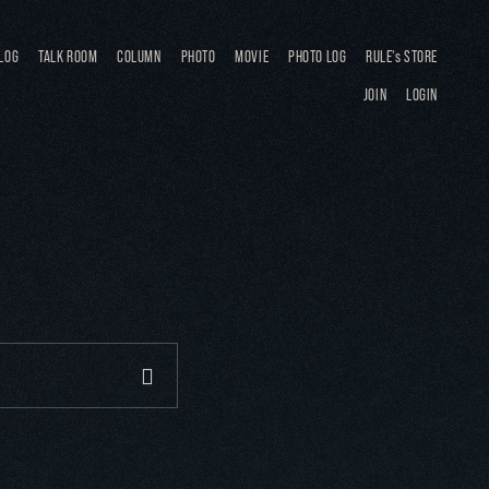
LOG
TALK ROOM
COLUMN
PHOTO
MOVIE
PHOTO LOG
RULE's STORE
JOIN
LOGIN