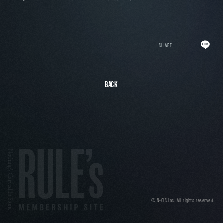
SHARE
BACK
© N-CIS.inc. All rights reserved.
Nothing's Carved In Stone MEM