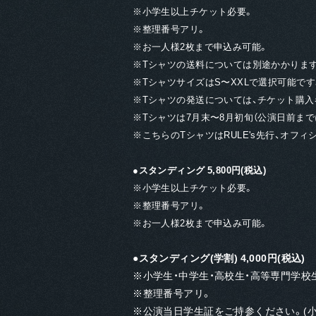
※⼩学⽣以上チケット必要。
※整理番号アリ。
※お⼀⼈様2枚まで申込み可能。
※Tシャツの送料については別途かかりま
※TシャツサイズはS〜XXLで選択可能です
※Tシャツの発送については、チケット購
※Tシャツは7月末〜8月初旬（公演日前ま
※こちらのTシャツはRULE's先行、オ
●スタンディング 5,800円(税込)
※⼩学⽣以上チケット必要。
※整理番号アリ。
※お⼀⼈様2枚まで申込み可能。
●スタンディング(学割) 4,000円(税込)
※小学生・中学生・高校生・高等専門学校
※整理番号アリ。
※公演当日学生証をご持参ください。(小