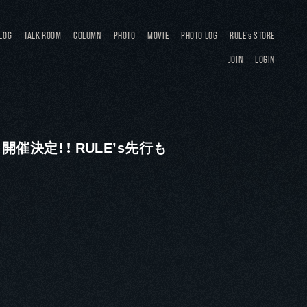
LOG
TALK ROOM
COLUMN
PHOTO
MOVIE
PHOTO LOG
RULE's STORE
JOIN
LOGIN
026〜” 開催決定！！ RULEʼs先行も