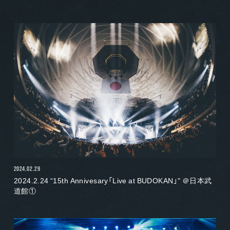
2024.02.29
2024.2.24 “15th Annivesary「Live at BUDOKAN」" ＠日本武
道館①